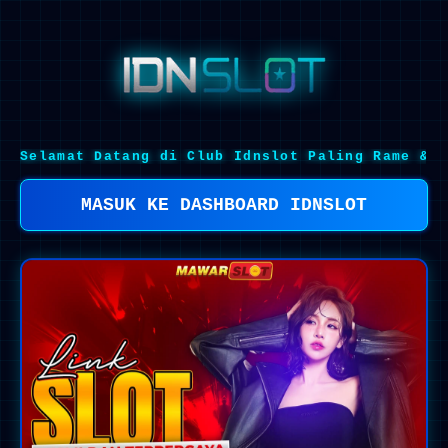
Selamat Datang di Club Idnslot Paling Rame & S
MASUK KE DASHBOARD IDNSLOT