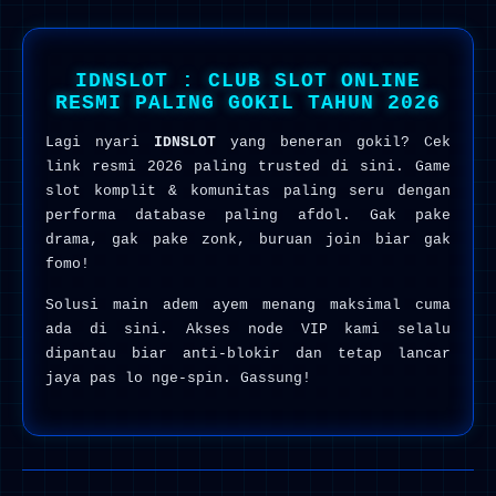
IDNSLOT : CLUB SLOT ONLINE
RESMI PALING GOKIL TAHUN 2026
Lagi nyari
IDNSLOT
yang beneran gokil? Cek
link resmi 2026 paling trusted di sini. Game
slot komplit & komunitas paling seru dengan
performa database paling afdol. Gak pake
drama, gak pake zonk, buruan join biar gak
fomo!
Solusi main adem ayem menang maksimal cuma
ada di sini. Akses node VIP kami selalu
dipantau biar anti-blokir dan tetap lancar
jaya pas lo nge-spin. Gassung!